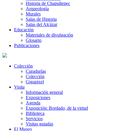
Historia de Chapultepec
Arqueología
Murales
Salas de Historia
Salas del Alcázar
Educación
Materiales de divulgación
Glosario
Publicaciones
Colección
Curadurías
Colección
Gigapixel
Visita
Información general
Exposiciones
Agenda
Exposición: Bordado, de la virtud
Biblioteca
Servicios
Visitas guiadas
El Museo