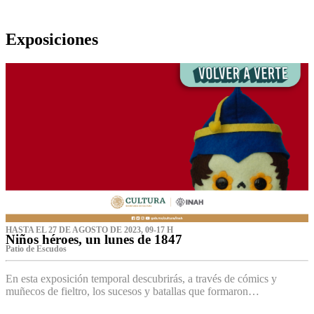
Exposiciones
HASTA EL 27 DE AGOSTO DE 2023, 09-17 H
Niños héroes, un lunes de 1847
Patio de Escudos
En esta exposición temporal descubrirás, a través de cómics y
muñecos de fieltro, los sucesos y batallas que formaron…