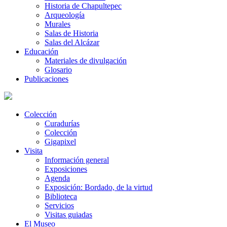
Historia de Chapultepec
Arqueología
Murales
Salas de Historia
Salas del Alcázar
Educación
Materiales de divulgación
Glosario
Publicaciones
Colección
Curadurías
Colección
Gigapixel
Visita
Información general
Exposiciones
Agenda
Exposición: Bordado, de la virtud
Biblioteca
Servicios
Visitas guiadas
El Museo