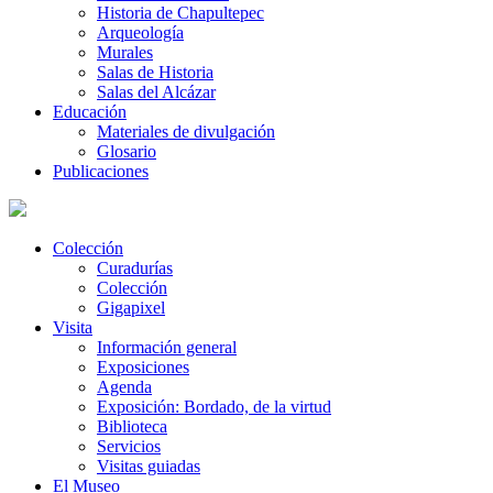
Historia de Chapultepec
Arqueología
Murales
Salas de Historia
Salas del Alcázar
Educación
Materiales de divulgación
Glosario
Publicaciones
Colección
Curadurías
Colección
Gigapixel
Visita
Información general
Exposiciones
Agenda
Exposición: Bordado, de la virtud
Biblioteca
Servicios
Visitas guiadas
El Museo