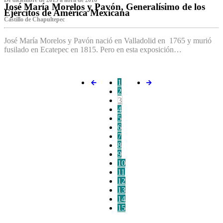
De diciembre de 2015 a abril de 2016
José María Morelos y Pavón, Generalísimo de los
Ejércitos de América Mexicana
C‌astillo de Chapultepec
José María Morelos y Pavón nació en Valladolid en 1765 y murió
fusilado en Ecatepec en 1815. Pero en esta exposición…
1
2
3
4
5
6
7
8
9
10
11
12
13
14
15