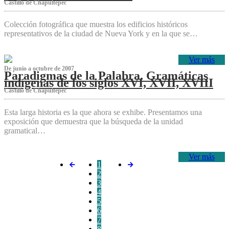
Castillo de Chapultepec
Colección fotográfica que muestra los edificios históricos
representativos de la ciudad de Nueva York y en la que se…
Ver más
De junio a octubre de 2007
Paradigmas de la Palabra. Gramáticas
indígenas de los siglos XVI, XVII, XVIII
Castillo de Chapultepec
Esta larga historia es la que ahora se exhibe. Presentamos una
exposición que demuestra que la búsqueda de la unidad
gramatical…
Ver más
1
2
3
4
5
6
7
8