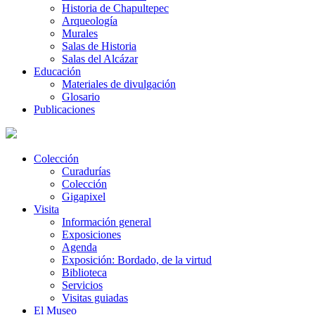
Historia de Chapultepec
Arqueología
Murales
Salas de Historia
Salas del Alcázar
Educación
Materiales de divulgación
Glosario
Publicaciones
Colección
Curadurías
Colección
Gigapixel
Visita
Información general
Exposiciones
Agenda
Exposición: Bordado, de la virtud
Biblioteca
Servicios
Visitas guiadas
El Museo