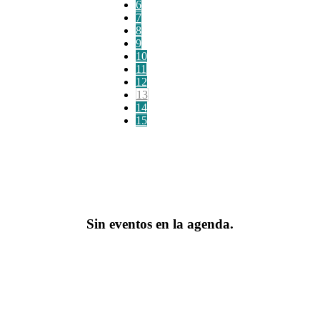
6
7
8
9
10
11
12
13
14
15
Sin eventos en la agenda.