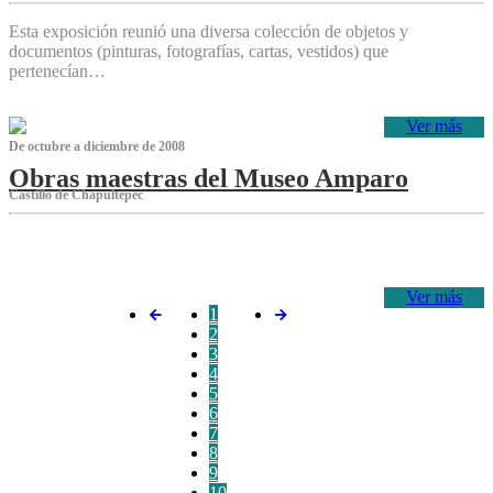
Esta exposición reunió una diversa colección de objetos y
documentos (pinturas, fotografías, cartas, vestidos) que
pertenecían…
Ver más
De octubre a diciembre de 2008
Obras maestras del Museo Amparo
Castillo de Chapultepec
‌
Ver más
1
2
3
4
5
6
7
8
9
10