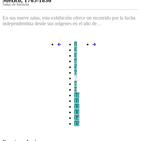
México, 1765-1836
Salas de historia
En sus nueve salas, esta exhibición ofrece un recorrido por la lucha
independentista desde sus orígenes en el año de…
1
2
3
4
5
6
7
8
9
10
11
12
13
14
15