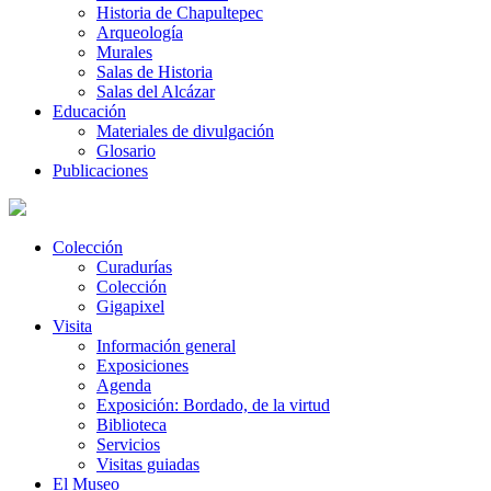
Historia de Chapultepec
Arqueología
Murales
Salas de Historia
Salas del Alcázar
Educación
Materiales de divulgación
Glosario
Publicaciones
Colección
Curadurías
Colección
Gigapixel
Visita
Información general
Exposiciones
Agenda
Exposición: Bordado, de la virtud
Biblioteca
Servicios
Visitas guiadas
El Museo