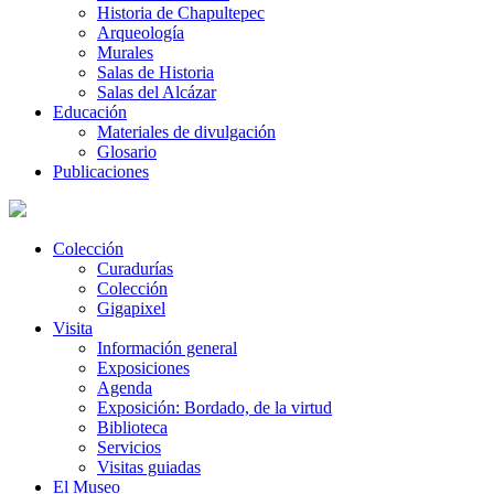
Historia de Chapultepec
Arqueología
Murales
Salas de Historia
Salas del Alcázar
Educación
Materiales de divulgación
Glosario
Publicaciones
Colección
Curadurías
Colección
Gigapixel
Visita
Información general
Exposiciones
Agenda
Exposición: Bordado, de la virtud
Biblioteca
Servicios
Visitas guiadas
El Museo