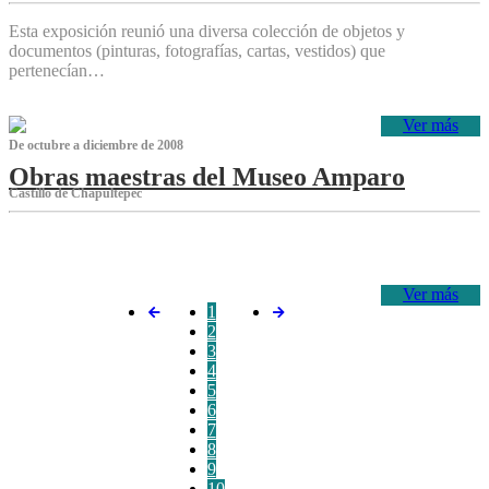
Esta exposición reunió una diversa colección de objetos y
documentos (pinturas, fotografías, cartas, vestidos) que
pertenecían…
Ver más
De octubre a diciembre de 2008
Obras maestras del Museo Amparo
Castillo de Chapultepec
‌
Ver más
1
2
3
4
5
6
7
8
9
10