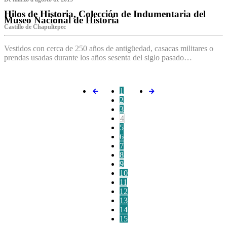
Hilos de Historia, Colección de Indumentaria del
Museo Nacional de Historia
Castillo de Chapultepec
Vestidos con cerca de 250 años de antigüedad, casacas militares o
prendas usadas durante los años sesenta del siglo pasado…
1
2
3
4
5
6
7
8
9
10
11
12
13
14
15