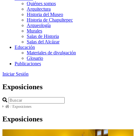
Quiénes somos
Arquitectura
Historia del Museo
Historia de Chapultepec
Arqueología
Murales
Salas de Historia
Salas del Alcázar
Educación
Materiales de divulgación
Glosario
Publicaciones
Iniciar Sesión
Exposiciones
/
Exposiciones
Exposiciones