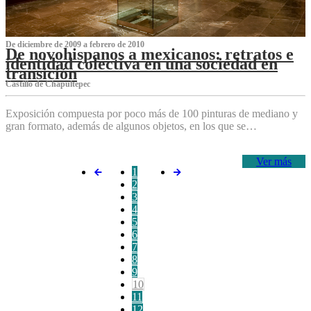
De diciembre de 2009 a febrero de 2010
De novohispanos a mexicanos: retratos e
identidad colectiva en una sociedad en
transición
Castillo de Chapultepec
Exposición compuesta por poco más de 100 pinturas de mediano y
gran formato, además de algunos objetos, en los que se…
Ver más
1
2
3
4
5
6
7
8
9
10
11
12