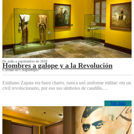
De julio a septiembre de 2010
Hombres a galope y a la Revolución
Castillo de Chapultepec
Emiliano Zapata era buen charro, nunca usó uniforme militar: era un
civil revolucionario, por eso sus símbolos de caudillo,…
Ver más