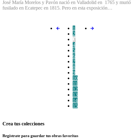
José María Morelos y Pavón nació en Valladolid en 1765 y murió
fusilado en Ecatepec en 1815. Pero en esta exposición…
1
2
3
4
5
6
7
8
9
10
11
12
13
14
15
Crea tus colecciones
Regístrate para guardar tus obras favoritas