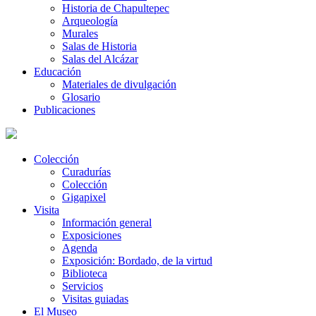
Historia de Chapultepec
Arqueología
Murales
Salas de Historia
Salas del Alcázar
Educación
Materiales de divulgación
Glosario
Publicaciones
Colección
Curadurías
Colección
Gigapixel
Visita
Información general
Exposiciones
Agenda
Exposición: Bordado, de la virtud
Biblioteca
Servicios
Visitas guiadas
El Museo