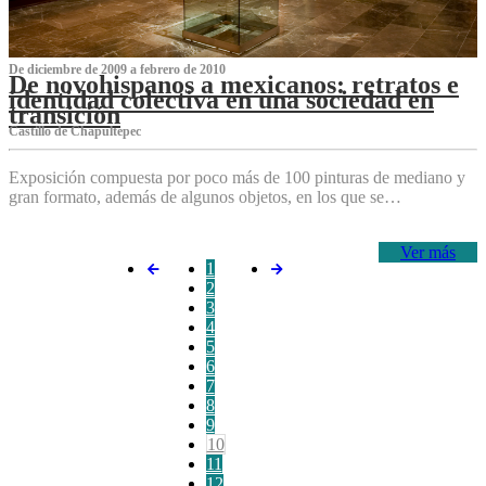
De diciembre de 2009 a febrero de 2010
De novohispanos a mexicanos: retratos e
identidad colectiva en una sociedad en
transición
Castillo de Chapultepec
Exposición compuesta por poco más de 100 pinturas de mediano y
gran formato, además de algunos objetos, en los que se…
Ver más
1
2
3
4
5
6
7
8
9
10
11
12