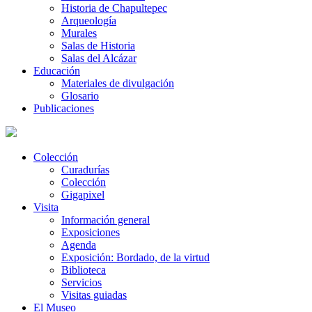
Historia de Chapultepec
Arqueología
Murales
Salas de Historia
Salas del Alcázar
Educación
Materiales de divulgación
Glosario
Publicaciones
Colección
Curadurías
Colección
Gigapixel
Visita
Información general
Exposiciones
Agenda
Exposición: Bordado, de la virtud
Biblioteca
Servicios
Visitas guiadas
El Museo