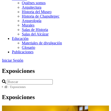
Quiénes somos
Arquitectura
Historia del Museo
Historia de Chapultepec
Arqueología
Murales
Salas de Historia
Salas del Alcázar
Educación
Materiales de divulgación
Glosario
Publicaciones
Iniciar Sesión
Exposiciones
/
Exposiciones
Exposiciones