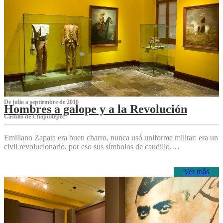
De julio a septiembre de 2010
Hombres a galope y a la Revolución
Castillo de Chapultepec
Emiliano Zapata era buen charro, nunca usó uniforme militar: era un
civil revolucionario, por eso sus símbolos de caudillo,…
Ver más