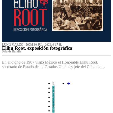
LUN 2 MARZO - DOM 30 JUL 2023, 9-17 H.
Elihu Root, exposición fotográfica
Sala de Batalla
En el otoño de 1907 visitó México el Honorable Elihu Root,
secretario de Estado de los Estados Unidos y jefe del Gabinete…
1
2
3
4
5
6
7