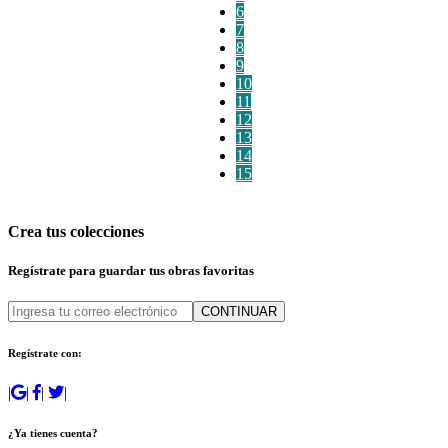
6
7
8
9
10
11
12
13
14
15
Crea tus colecciones
Regístrate para guardar tus obras favoritas
CONTINUAR
Regístrate con:
|
|
|
|
¿Ya tienes cuenta?