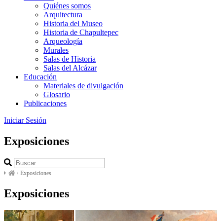
Quiénes somos
Arquitectura
Historia del Museo
Historia de Chapultepec
Arqueología
Murales
Salas de Historia
Salas del Alcázar
Educación
Materiales de divulgación
Glosario
Publicaciones
Iniciar Sesión
Exposiciones
/
Exposiciones
Exposiciones