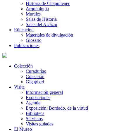
Historia de Chapultepec
Arqueología
Murales
Salas de Historia
Salas del Alcázar
Educación
Materiales de divulgación
Glosario
Publicaciones
Colección
Curadurías
Colección
Gigapixel
Visita
Información general
Exposiciones
Agenda
Exposición: Bordado, de la virtud
Biblioteca
Servicios
Visitas guiadas
El Museo