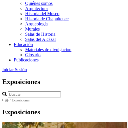
Quiénes somos
Arquitectura
Historia del Museo
Historia de Chapultepec
Arqueología
Murales
Salas de Historia
Salas del Alcázar
Educación
Materiales de divulgación
Glosario
Publicaciones
Iniciar Sesión
Exposiciones
/
Exposiciones
Exposiciones