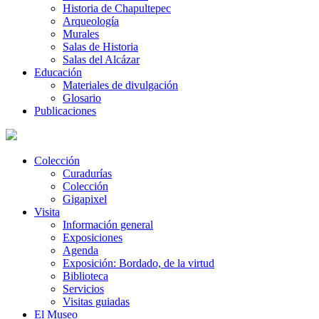
Historia de Chapultepec
Arqueología
Murales
Salas de Historia
Salas del Alcázar
Educación
Materiales de divulgación
Glosario
Publicaciones
Colección
Curadurías
Colección
Gigapixel
Visita
Información general
Exposiciones
Agenda
Exposición: Bordado, de la virtud
Biblioteca
Servicios
Visitas guiadas
El Museo