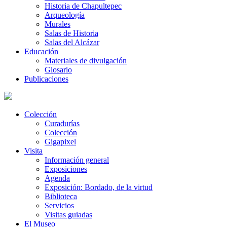
Historia de Chapultepec
Arqueología
Murales
Salas de Historia
Salas del Alcázar
Educación
Materiales de divulgación
Glosario
Publicaciones
Colección
Curadurías
Colección
Gigapixel
Visita
Información general
Exposiciones
Agenda
Exposición: Bordado, de la virtud
Biblioteca
Servicios
Visitas guiadas
El Museo