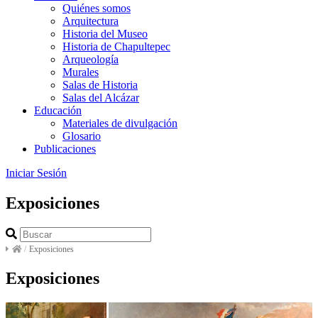
Quiénes somos
Arquitectura
Historia del Museo
Historia de Chapultepec
Arqueología
Murales
Salas de Historia
Salas del Alcázar
Educación
Materiales de divulgación
Glosario
Publicaciones
Iniciar Sesión
Exposiciones
/
Exposiciones
Exposiciones