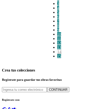
3
4
5
6
7
8
9
10
11
12
13
14
15
Crea tus colecciones
Regístrate para guardar tus obras favoritas
CONTINUAR
Regístrate con: