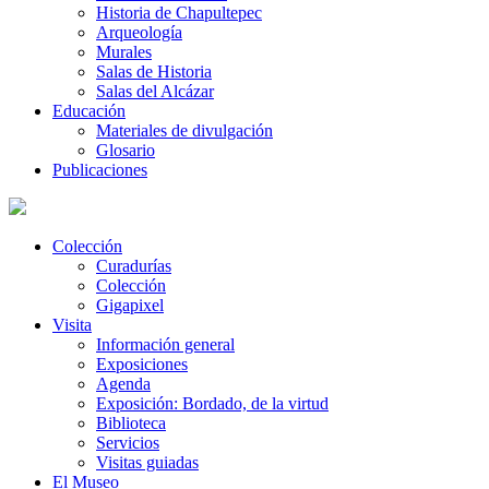
Historia de Chapultepec
Arqueología
Murales
Salas de Historia
Salas del Alcázar
Educación
Materiales de divulgación
Glosario
Publicaciones
Colección
Curadurías
Colección
Gigapixel
Visita
Información general
Exposiciones
Agenda
Exposición: Bordado, de la virtud
Biblioteca
Servicios
Visitas guiadas
El Museo