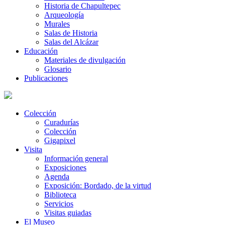
Historia de Chapultepec
Arqueología
Murales
Salas de Historia
Salas del Alcázar
Educación
Materiales de divulgación
Glosario
Publicaciones
Colección
Curadurías
Colección
Gigapixel
Visita
Información general
Exposiciones
Agenda
Exposición: Bordado, de la virtud
Biblioteca
Servicios
Visitas guiadas
El Museo