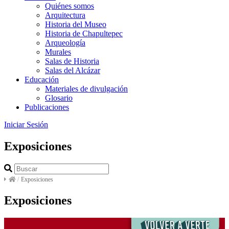
Quiénes somos
Arquitectura
Historia del Museo
Historia de Chapultepec
Arqueología
Murales
Salas de Historia
Salas del Alcázar
Educación
Materiales de divulgación
Glosario
Publicaciones
Iniciar Sesión
Exposiciones
/
Exposiciones
Exposiciones