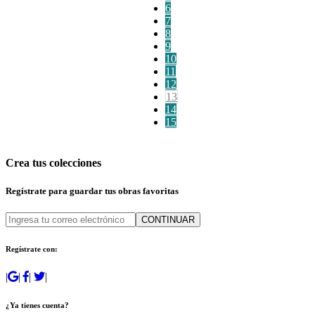
6
7
8
9
10
11
12
13
14
15
Crea tus colecciones
Regístrate para guardar tus obras favoritas
CONTINUAR
Regístrate con:
|
|
|
|
¿Ya tienes cuenta?