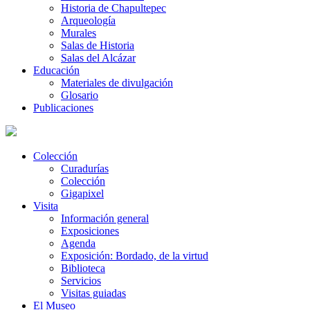
Historia de Chapultepec
Arqueología
Murales
Salas de Historia
Salas del Alcázar
Educación
Materiales de divulgación
Glosario
Publicaciones
Colección
Curadurías
Colección
Gigapixel
Visita
Información general
Exposiciones
Agenda
Exposición: Bordado, de la virtud
Biblioteca
Servicios
Visitas guiadas
El Museo