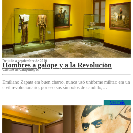
De julio a septiembre de 2010
Hombres a galope y a la Revolución
Castillo de Chapultepec
Emiliano Zapata era buen charro, nunca usó uniforme militar: era un
civil revolucionario, por eso sus símbolos de caudillo,…
Ver más