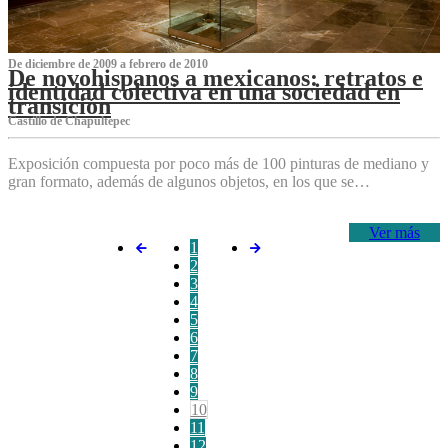
De diciembre de 2009 a febrero de 2010
De novohispanos a mexicanos: retratos e
identidad colectiva en una sociedad en
transición
Castillo de Chapultepec
Exposición compuesta por poco más de 100 pinturas de mediano y
gran formato, además de algunos objetos, en los que se…
Ver más
1
2
3
4
5
6
7
8
9
10
11
12