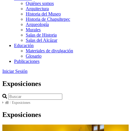
Quiénes somos
Arquitectura
Historia del Museo
Historia de Chapultepec
Arqueología
Murales
Salas de Historia
Salas del Alcázar
Educación
Materiales de divulgación
Glosario
Publicaciones
Iniciar Sesión
Exposiciones
/
Exposiciones
Exposiciones