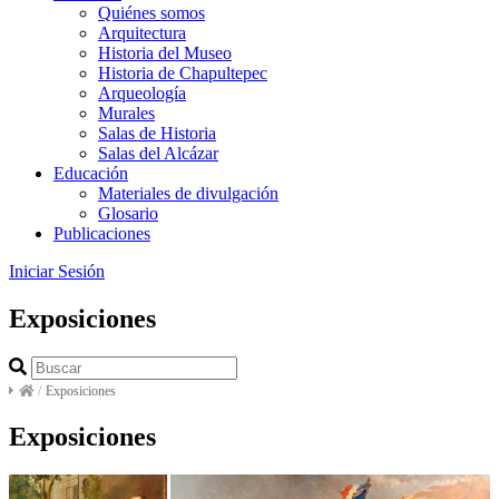
Quiénes somos
Arquitectura
Historia del Museo
Historia de Chapultepec
Arqueología
Murales
Salas de Historia
Salas del Alcázar
Educación
Materiales de divulgación
Glosario
Publicaciones
Iniciar Sesión
Exposiciones
/
Exposiciones
Exposiciones