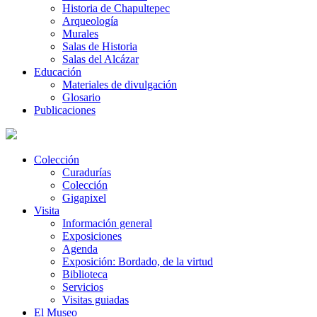
Historia de Chapultepec
Arqueología
Murales
Salas de Historia
Salas del Alcázar
Educación
Materiales de divulgación
Glosario
Publicaciones
Colección
Curadurías
Colección
Gigapixel
Visita
Información general
Exposiciones
Agenda
Exposición: Bordado, de la virtud
Biblioteca
Servicios
Visitas guiadas
El Museo