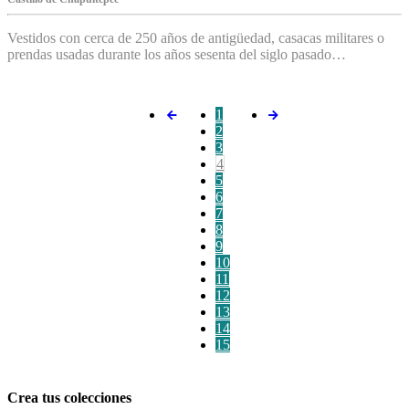
Vestidos con cerca de 250 años de antigüedad, casacas militares o
prendas usadas durante los años sesenta del siglo pasado…
1
2
3
4
5
6
7
8
9
10
11
12
13
14
15
Crea tus colecciones