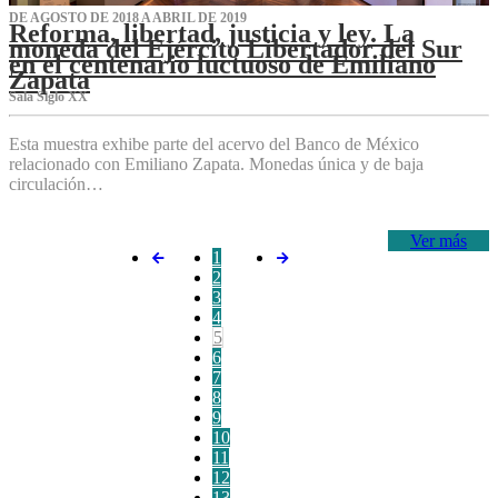
DE AGOSTO DE 2018 A ABRIL DE 2019
Reforma, libertad, justicia y ley. La
moneda del Ejército Libertador del Sur
en el centenario luctuoso de Emiliano
Zapata
Sala Siglo XX
Esta muestra exhibe parte del acervo del Banco de México
relacionado con Emiliano Zapata. Monedas única y de baja
circulación…
Ver más
1
2
3
4
5
6
7
8
9
10
11
12
13