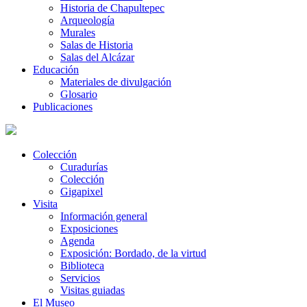
Historia de Chapultepec
Arqueología
Murales
Salas de Historia
Salas del Alcázar
Educación
Materiales de divulgación
Glosario
Publicaciones
Colección
Curadurías
Colección
Gigapixel
Visita
Información general
Exposiciones
Agenda
Exposición: Bordado, de la virtud
Biblioteca
Servicios
Visitas guiadas
El Museo