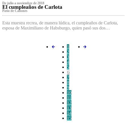
De julio a noviembre de 2018
El cumpleaños de Carlota
Patio de Cañones
Esta muestra recrea, de manera lúdica, el cumpleaños de Carlota,
esposa de Maximiliano de Habsburgo, quien pasó sus dos…
1
2
3
4
5
6
7
8
9
10
11
12
13
14
15