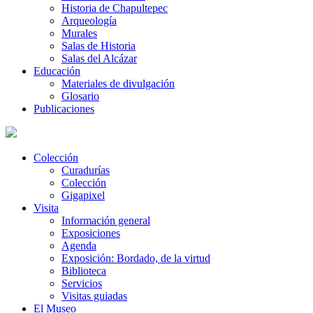
Historia de Chapultepec
Arqueología
Murales
Salas de Historia
Salas del Alcázar
Educación
Materiales de divulgación
Glosario
Publicaciones
Colección
Curadurías
Colección
Gigapixel
Visita
Información general
Exposiciones
Agenda
Exposición: Bordado, de la virtud
Biblioteca
Servicios
Visitas guiadas
El Museo