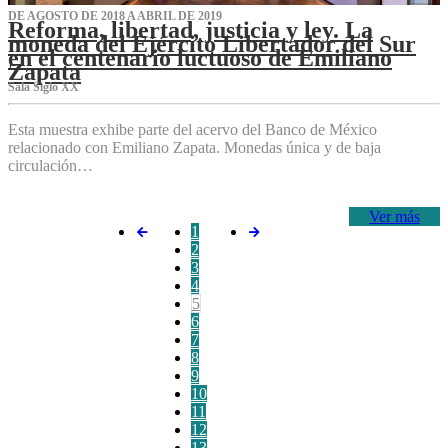
DE AGOSTO DE 2018 A ABRIL DE 2019
Reforma, libertad, justicia y ley. La
moneda del Ejército Libertador del Sur
en el centenario luctuoso de Emiliano
Zapata
Sala Siglo XX
Esta muestra exhibe parte del acervo del Banco de México
relacionado con Emiliano Zapata. Monedas única y de baja
circulación…
Ver más
1
2
3
4
5
6
7
8
9
10
11
12
13