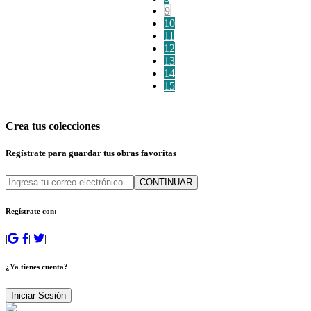
9
10
11
12
13
14
15
Crea tus colecciones
Regístrate para guardar tus obras favoritas
CONTINUAR
Regístrate con:
|
|
|
|
¿Ya tienes cuenta?
Iniciar Sesión