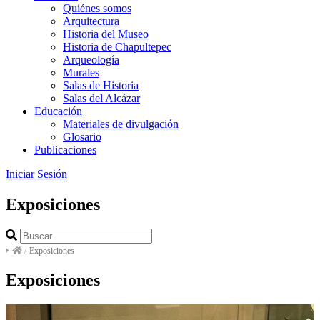
Quiénes somos
Arquitectura
Historia del Museo
Historia de Chapultepec
Arqueología
Murales
Salas de Historia
Salas del Alcázar
Educación
Materiales de divulgación
Glosario
Publicaciones
Iniciar Sesión
Exposiciones
/
Exposiciones
Exposiciones