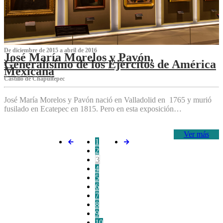
De diciembre de 2015 a abril de 2016
José María Morelos y Pavón,
Generalísimo de los Ejércitos de América
Mexicana
C‌astillo de Chapultepec
José María Morelos y Pavón nació en Valladolid en 1765 y murió
fusilado en Ecatepec en 1815. Pero en esta exposición…
Ver más
1
2
3
4
5
6
7
8
9
10