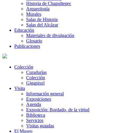
Historia de Chapultepec
Arqueología
Murales
Salas de Historia
Salas del Alcázar
Educación
Materiales de divulgación
Glosario
Publicaciones
Colección
Curadurías
Colección
Gigapixel
Visita
Información general
Exposiciones
Agenda
Exposición: Bordado, de la virtud
Biblioteca
Servicios
Visitas guiadas
El Museo