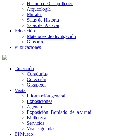
Historia de Chapultepec
Arqueología
Murales
Salas de Historia
Salas del Alcázar
Educación
Materiales de divulgación
Glosario
Publicaciones
Colección
Curadurías
Colección
Gigapixel
Visita
Información general
Exposiciones
Agenda
Exposición: Bordado, de la virtud
Biblioteca
Servicios
Visitas guiadas
El Museo