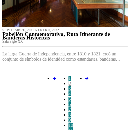
SEPTIEMBRE, 2021 A ENERO, 2022
Pabellón Conmemorativo, Ruta Itinerante de
Banderas Históricas
Sala Siglo XX
La larga Guerra de Independencia, entre 1810 y 1821, creó un
conjunto de símbolos de identidad como estandartes, banderas…
1
2
3
4
5
6
7
8
9
10