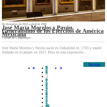
De diciembre de 2015 a abril de 2016
José María Morelos y Pavón,
Generalísimo de los Ejércitos de América
Mexicana
C‌astillo de Chapultepec
José María Morelos y Pavón nació en Valladolid en 1765 y murió
fusilado en Ecatepec en 1815. Pero en esta exposición…
Ver más
1
2
3
4
5
6
7
8
9
10