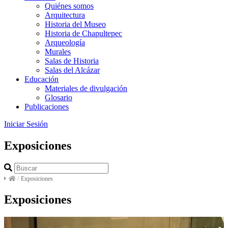
Quiénes somos
Arquitectura
Historia del Museo
Historia de Chapultepec
Arqueología
Murales
Salas de Historia
Salas del Alcázar
Educación
Materiales de divulgación
Glosario
Publicaciones
Iniciar Sesión
Exposiciones
/
Exposiciones
Exposiciones