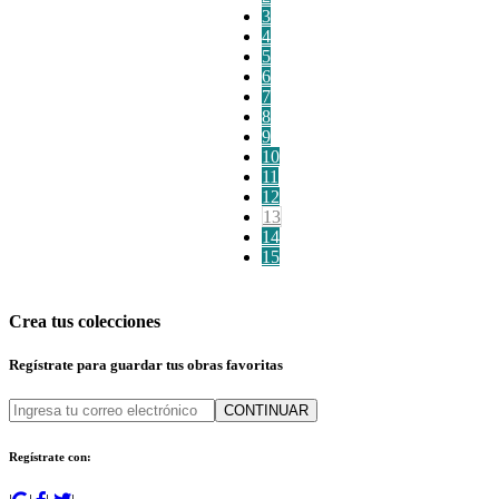
3
4
5
6
7
8
9
10
11
12
13
14
15
Crea tus colecciones
Regístrate para guardar tus obras favoritas
CONTINUAR
Regístrate con: