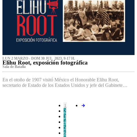
LUN 2 MARZO - DOM 30 JUL 2023, 9-17 H.
Elihu Root, exposición fotográfica
Sala de Batalla
En el otoño de 1907 visitó México el Honorable Elihu Root,
secretario de Estado de los Estados Unidos y jefe del Gabinete…
1
2
3
4
5
6