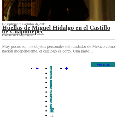
De septiembre a octubre de 2009
Huellas de Miguel Hidalgo en el Castillo
de Chapultepec
Castillo de Chapultepec
Muy pocos son los objetos personales del fundador de México como
nación independiente, el catálogo es corto. Una parte…
Ver más
1
2
3
4
5
6
7
8
9
10
11