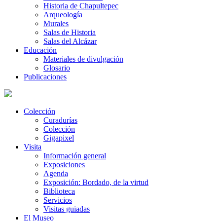
Historia de Chapultepec
Arqueología
Murales
Salas de Historia
Salas del Alcázar
Educación
Materiales de divulgación
Glosario
Publicaciones
Colección
Curadurías
Colección
Gigapixel
Visita
Información general
Exposiciones
Agenda
Exposición: Bordado, de la virtud
Biblioteca
Servicios
Visitas guiadas
El Museo