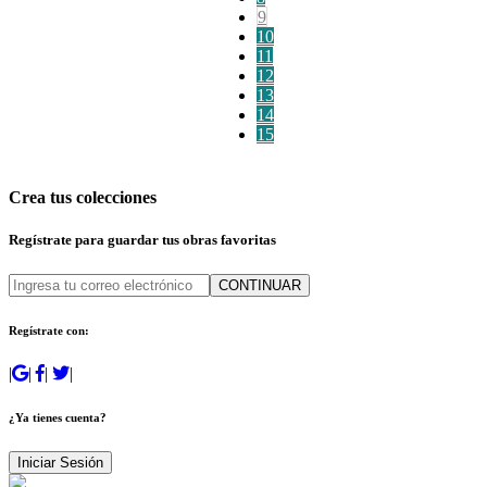
9
10
11
12
13
14
15
Crea tus colecciones
Regístrate para guardar tus obras favoritas
CONTINUAR
Regístrate con:
|
|
|
|
¿Ya tienes cuenta?
Iniciar Sesión