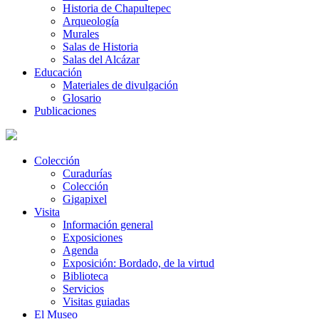
Historia de Chapultepec
Arqueología
Murales
Salas de Historia
Salas del Alcázar
Educación
Materiales de divulgación
Glosario
Publicaciones
Colección
Curadurías
Colección
Gigapixel
Visita
Información general
Exposiciones
Agenda
Exposición: Bordado, de la virtud
Biblioteca
Servicios
Visitas guiadas
El Museo