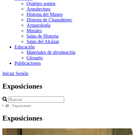
Quiénes somos
Arquitectura
Historia del Museo
Historia de Chapultepec
Arqueología
Murales
Salas de Historia
Salas del Alcázar
Educación
Materiales de divulgación
Glosario
Publicaciones
Iniciar Sesión
Exposiciones
/
Exposiciones
Exposiciones