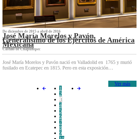
De diciembre de 2015 a abril de 2016
José María Morelos y Pavón,
Generalísimo de los Ejércitos de América
Mexicana
C‌astillo de Chapultepec
José María Morelos y Pavón nació en Valladolid en 1765 y murió
fusilado en Ecatepec en 1815. Pero en esta exposición…
Ver más
1
2
3
4
5
6
7
8
9
10