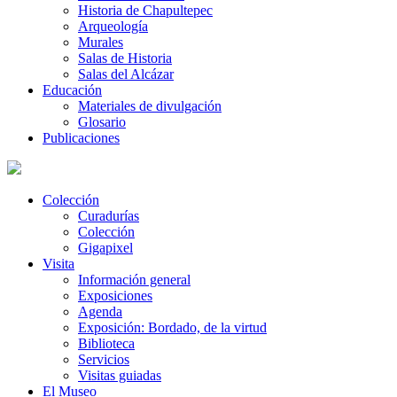
Historia de Chapultepec
Arqueología
Murales
Salas de Historia
Salas del Alcázar
Educación
Materiales de divulgación
Glosario
Publicaciones
Colección
Curadurías
Colección
Gigapixel
Visita
Información general
Exposiciones
Agenda
Exposición: Bordado, de la virtud
Biblioteca
Servicios
Visitas guiadas
El Museo