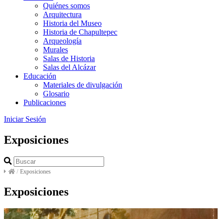
Quiénes somos
Arquitectura
Historia del Museo
Historia de Chapultepec
Arqueología
Murales
Salas de Historia
Salas del Alcázar
Educación
Materiales de divulgación
Glosario
Publicaciones
Iniciar Sesión
Exposiciones
/
Exposiciones
Exposiciones