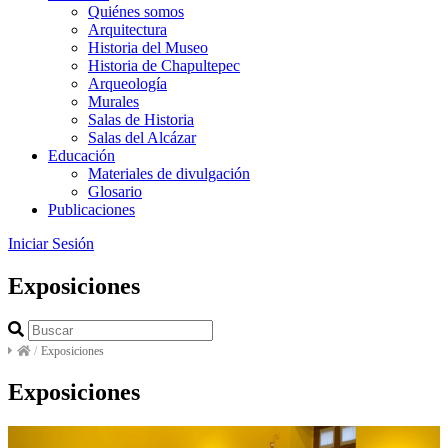
Quiénes somos
Arquitectura
Historia del Museo
Historia de Chapultepec
Arqueología
Murales
Salas de Historia
Salas del Alcázar
Educación
Materiales de divulgación
Glosario
Publicaciones
Iniciar Sesión
Exposiciones
/
Exposiciones
Exposiciones