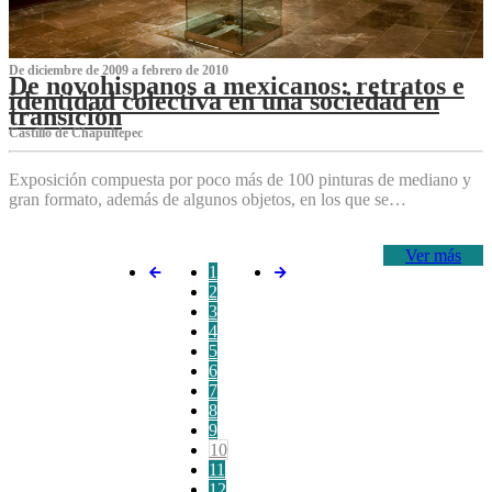
De diciembre de 2009 a febrero de 2010
De novohispanos a mexicanos: retratos e
identidad colectiva en una sociedad en
transición
Castillo de Chapultepec
Exposición compuesta por poco más de 100 pinturas de mediano y
gran formato, además de algunos objetos, en los que se…
Ver más
1
2
3
4
5
6
7
8
9
10
11
12