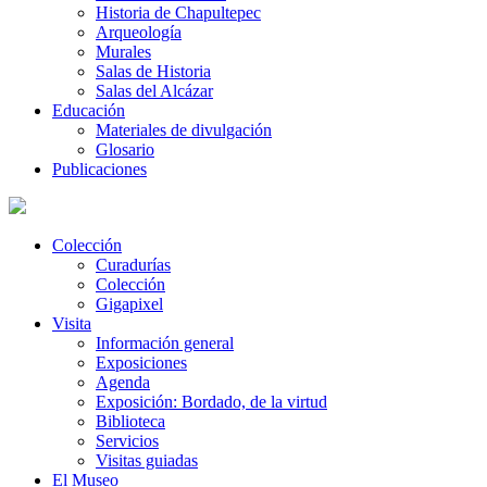
Historia de Chapultepec
Arqueología
Murales
Salas de Historia
Salas del Alcázar
Educación
Materiales de divulgación
Glosario
Publicaciones
Colección
Curadurías
Colección
Gigapixel
Visita
Información general
Exposiciones
Agenda
Exposición: Bordado, de la virtud
Biblioteca
Servicios
Visitas guiadas
El Museo