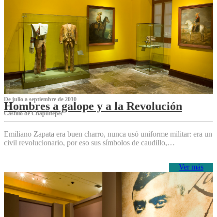
De julio a septiembre de 2010
Hombres a galope y a la Revolución
Castillo de Chapultepec
Emiliano Zapata era buen charro, nunca usó uniforme militar: era un
civil revolucionario, por eso sus símbolos de caudillo,…
Ver más