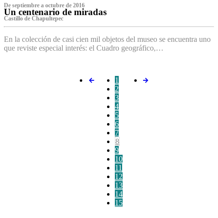
De septiembre a octubre de 2016
Un centenario de miradas
Castillo de Chapultepec
En la colección de casi cien mil objetos del museo se encuentra uno
que reviste especial interés: el Cuadro geográfico,…
1
2
3
4
5
6
7
8
9
10
11
12
13
14
15