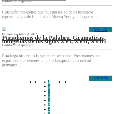
Castillo de Chapultepec
Colección fotográfica que muestra los edificios históricos
representativos de la ciudad de Nueva York y en la que se…
Ver más
De junio a octubre de 2007
Paradigmas de la Palabra. Gramáticas
indígenas de los siglos XVI, XVII, XVIII
Castillo de Chapultepec
Esta larga historia es la que ahora se exhibe. Presentamos una
exposición que demuestra que la búsqueda de la unidad
gramatical…
Ver más
1
2
3
4
5
6
7
8