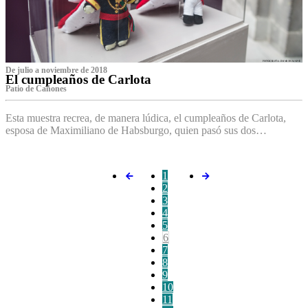
De julio a noviembre de 2018
El cumpleaños de Carlota
Patio de Cañones
Esta muestra recrea, de manera lúdica, el cumpleaños de Carlota,
esposa de Maximiliano de Habsburgo, quien pasó sus dos…
1
2
3
4
5
6
7
8
9
10
11