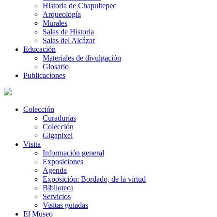
Historia de Chapultepec
Arqueología
Murales
Salas de Historia
Salas del Alcázar
Educación
Materiales de divulgación
Glosario
Publicaciones
Colección
Curadurías
Colección
Gigapixel
Visita
Información general
Exposiciones
Agenda
Exposición: Bordado, de la virtud
Biblioteca
Servicios
Visitas guiadas
El Museo