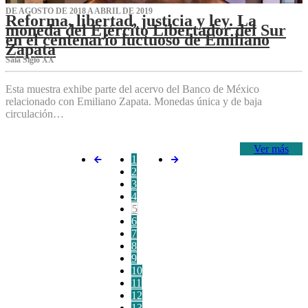
DE AGOSTO DE 2018 A ABRIL DE 2019
Reforma, libertad, justicia y ley. La
moneda del Ejército Libertador del Sur
en el centenario luctuoso de Emiliano
Zapata
Sala Siglo XX
Esta muestra exhibe parte del acervo del Banco de México
relacionado con Emiliano Zapata. Monedas única y de baja
circulación…
Ver más
1
2
3
4
5
6
7
8
9
10
11
12
13