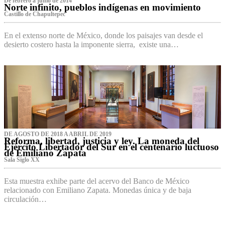
De febrero a junio de 2014
Norte infinito, pueblos indígenas en movimiento
Castillo de Chapultepec
En el extenso norte de México, donde los paisajes van desde el
desierto costero hasta la imponente sierra, existe una…
DE AGOSTO DE 2018 A ABRIL DE 2019
Reforma, libertad, justicia y ley. La moneda del
Ejército Libertador del Sur en el centenario luctuoso
de Emiliano Zapata
Sala Siglo XX
Esta muestra exhibe parte del acervo del Banco de México
relacionado con Emiliano Zapata. Monedas única y de baja
circulación…