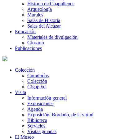
Historia de Chapultepec
Arqueología
Murales
Salas de Historia
Salas del Alcázar
Educación
Materiales de divulgación
Glosario
Publicaciones
Colección
Curadurías
Colección
Gigapixel
Visita
Información general
Exposiciones
Agenda
Exposición: Bordado, de la virtud
Biblioteca
Servicios
Visitas guiadas
El Museo