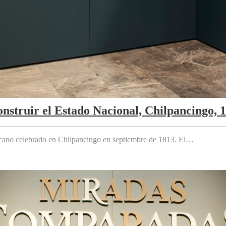
nstruir el Estado Nacional, Chilpancingo, 
cano celebrado en Chilpancingo en septiembre de 1813. El…