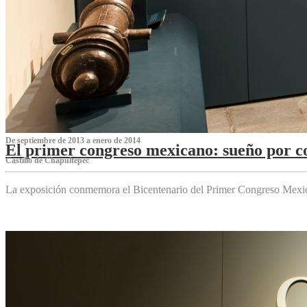
De septiembre de 2013 a enero de 2014
El primer congreso mexicano: sueño por co
Castillo de Chapultepec
La exposición conmemora el Bicentenario del Primer Congreso Mexi