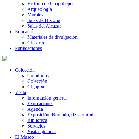
Historia de Chapultepec
Arqueología
Murales
Salas de Historia
Salas del Alcázar
Educación
Materiales de divulgación
Glosario
Publicaciones
Colección
Curadurías
Colección
Gigapixel
Visita
Información general
Exposiciones
Agenda
Exposición: Bordado, de la virtud
Biblioteca
Servicios
Visitas guiadas
El Museo