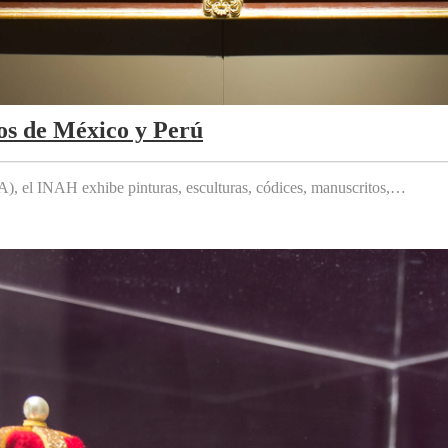
os de México y Perú
 el INAH exhibe pinturas, esculturas, códices, manuscritos,…