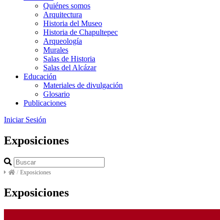
Quiénes somos
Arquitectura
Historia del Museo
Historia de Chapultepec
Arqueología
Murales
Salas de Historia
Salas del Alcázar
Educación
Materiales de divulgación
Glosario
Publicaciones
Iniciar Sesión
Exposiciones
/
Exposiciones
Exposiciones