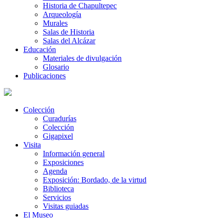
Historia de Chapultepec
Arqueología
Murales
Salas de Historia
Salas del Alcázar
Educación
Materiales de divulgación
Glosario
Publicaciones
Colección
Curadurías
Colección
Gigapixel
Visita
Información general
Exposiciones
Agenda
Exposición: Bordado, de la virtud
Biblioteca
Servicios
Visitas guiadas
El Museo