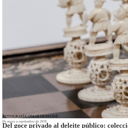
De mayo a septiembre de 2018
Del goce privado al deleite público: cole