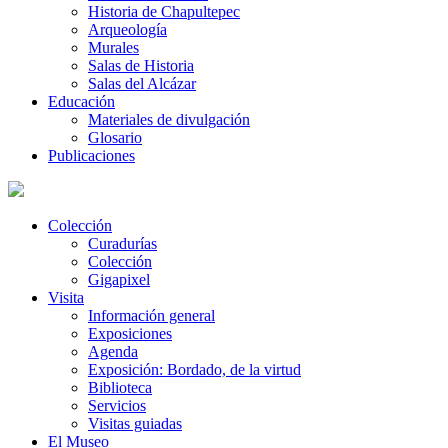
Historia de Chapultepec
Arqueología
Murales
Salas de Historia
Salas del Alcázar
Educación
Materiales de divulgación
Glosario
Publicaciones
Colección
Curadurías
Colección
Gigapixel
Visita
Información general
Exposiciones
Agenda
Exposición: Bordado, de la virtud
Biblioteca
Servicios
Visitas guiadas
El Museo