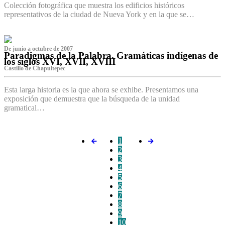
Colección fotográfica que muestra los edificios históricos
representativos de la ciudad de Nueva York y en la que se…
De junio a octubre de 2007
Paradigmas de la Palabra. Gramáticas indígenas de
los siglos XVI, XVII, XVIII
Castillo de Chapultepec
Esta larga historia es la que ahora se exhibe. Presentamos una
exposición que demuestra que la búsqueda de la unidad
gramatical…
1
2
3
4
5
6
7
8
9
10