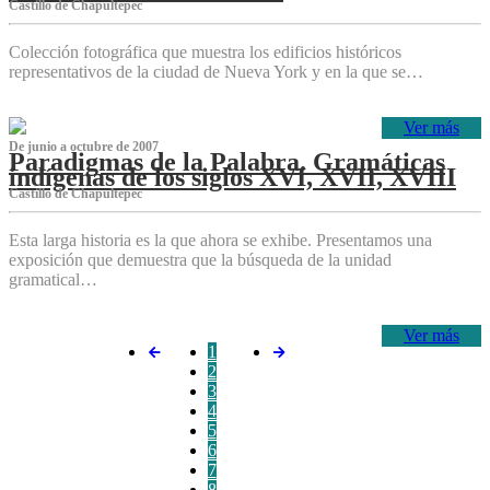
Castillo de Chapultepec
Colección fotográfica que muestra los edificios históricos
representativos de la ciudad de Nueva York y en la que se…
Ver más
De junio a octubre de 2007
Paradigmas de la Palabra. Gramáticas
indígenas de los siglos XVI, XVII, XVIII
Castillo de Chapultepec
Esta larga historia es la que ahora se exhibe. Presentamos una
exposición que demuestra que la búsqueda de la unidad
gramatical…
Ver más
1
2
3
4
5
6
7
8