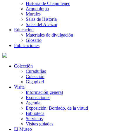
Historia de Chapultepec
Arqueología
Murales
Salas de Historia
Salas del Alcázar
Educación
Materiales de divulgación
Glosario
Publicaciones
Colección
Curadurías
Colección
Gigapixel
Visita
Información general
Exposiciones
Agenda
Exposición: Bordado, de la virtud
Biblioteca
Servicios
Visitas guiadas
El Museo