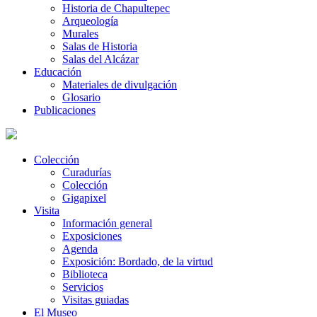
Historia de Chapultepec
Arqueología
Murales
Salas de Historia
Salas del Alcázar
Educación
Materiales de divulgación
Glosario
Publicaciones
Colección
Curadurías
Colección
Gigapixel
Visita
Información general
Exposiciones
Agenda
Exposición: Bordado, de la virtud
Biblioteca
Servicios
Visitas guiadas
El Museo