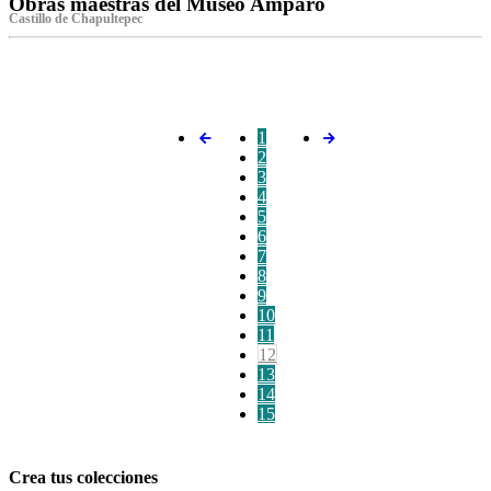
Obras maestras del Museo Amparo
Castillo de Chapultepec
‌
1
2
3
4
5
6
7
8
9
10
11
12
13
14
15
Crea tus colecciones