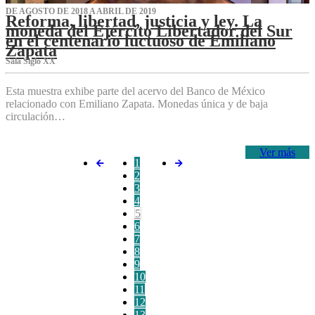
DE AGOSTO DE 2018 A ABRIL DE 2019
Reforma, libertad, justicia y ley. La
moneda del Ejército Libertador del Sur
en el centenario luctuoso de Emiliano
Zapata
Sala Siglo XX
Esta muestra exhibe parte del acervo del Banco de México
relacionado con Emiliano Zapata. Monedas única y de baja
circulación…
Ver más
1
2
3
4
5
6
7
8
9
10
11
12
13