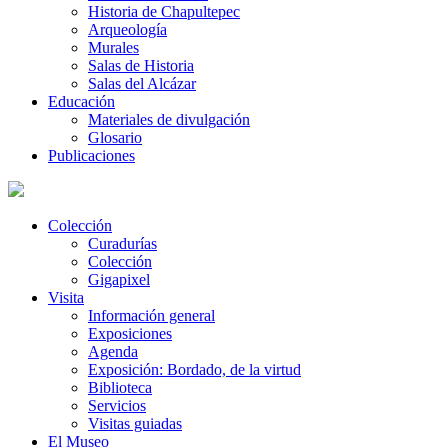
Historia de Chapultepec
Arqueología
Murales
Salas de Historia
Salas del Alcázar
Educación
Materiales de divulgación
Glosario
Publicaciones
Colección
Curadurías
Colección
Gigapixel
Visita
Información general
Exposiciones
Agenda
Exposición: Bordado, de la virtud
Biblioteca
Servicios
Visitas guiadas
El Museo