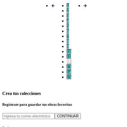
1
2
3
4
5
6
7
8
9
10
11
12
13
14
15
Crea tus colecciones
Regístrate para guardar tus obras favoritas
CONTINUAR