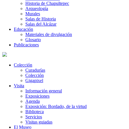
Historia de Chapultepec
Arqueología
Murales
Salas de Historia
Salas del Alcázar
Educación
Materiales de divulgación
Glosario
Publicaciones
Colección
Curadurías
Colección
Gigapixel
Visita
Información general
Exposiciones
Agenda
Exposición: Bordado, de la virtud
Biblioteca
Servicios
Visitas guiadas
El Museo