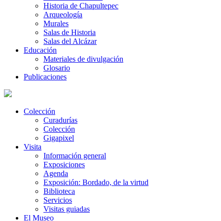
Historia de Chapultepec
Arqueología
Murales
Salas de Historia
Salas del Alcázar
Educación
Materiales de divulgación
Glosario
Publicaciones
Colección
Curadurías
Colección
Gigapixel
Visita
Información general
Exposiciones
Agenda
Exposición: Bordado, de la virtud
Biblioteca
Servicios
Visitas guiadas
El Museo