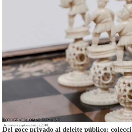
De mayo a septiembre de 2018
Del goce privado al deleite público: cole