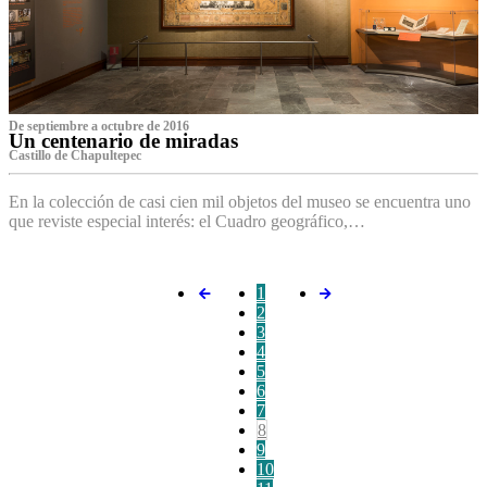
De septiembre a octubre de 2016
Un centenario de miradas
Castillo de Chapultepec
En la colección de casi cien mil objetos del museo se encuentra uno
que reviste especial interés: el Cuadro geográfico,…
1
2
3
4
5
6
7
8
9
10