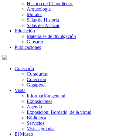
Historia de Chapultepec
Arqueología
Murales
Salas de Historia
Salas del Alcázar
Educación
Materiales de divulgación
Glosario
Publicaciones
Colección
Curadurías
Colección
Gigapixel
Visita
Información general
Exposiciones
Agenda
Exposición: Bordado, de la virtud
Biblioteca
Servicios
Visitas guiadas
El Museo