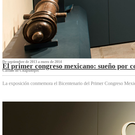
De septiembre de 2013 a enero de 2014
El primer congreso mexicano: sueño por co
Castillo de Chapultepec
La exposición conmemora el Bicentenario del Primer Congreso Mexi