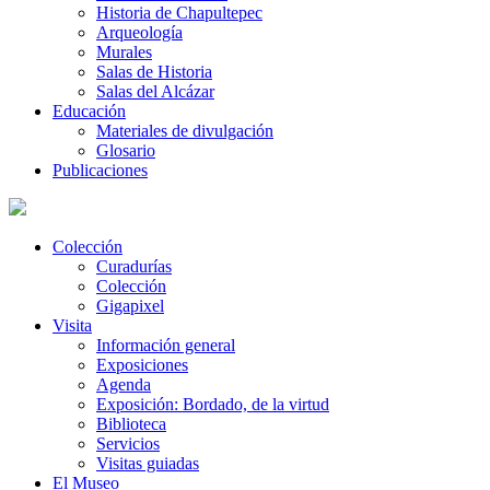
Historia de Chapultepec
Arqueología
Murales
Salas de Historia
Salas del Alcázar
Educación
Materiales de divulgación
Glosario
Publicaciones
Colección
Curadurías
Colección
Gigapixel
Visita
Información general
Exposiciones
Agenda
Exposición: Bordado, de la virtud
Biblioteca
Servicios
Visitas guiadas
El Museo