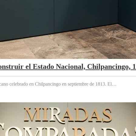
nstruir el Estado Nacional, Chilpancingo, 
cano celebrado en Chilpancingo en septiembre de 1813. El…