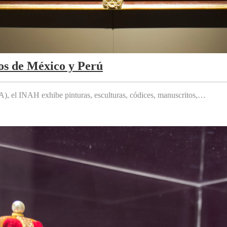
os de México y Perú
 el INAH exhibe pinturas, esculturas, códices, manuscritos,…