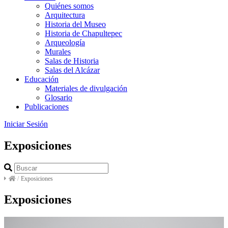
Quiénes somos
Arquitectura
Historia del Museo
Historia de Chapultepec
Arqueología
Murales
Salas de Historia
Salas del Alcázar
Educación
Materiales de divulgación
Glosario
Publicaciones
Iniciar Sesión
Exposiciones
/
Exposiciones
Exposiciones