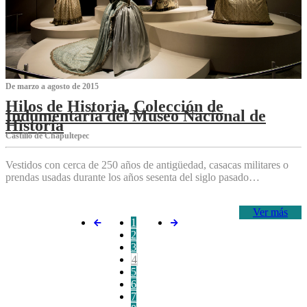
De marzo a agosto de 2015
Hilos de Historia, Colección de
Indumentaria del Museo Nacional de
Historia
Castillo de Chapultepec
Vestidos con cerca de 250 años de antigüedad, casacas militares o
prendas usadas durante los años sesenta del siglo pasado…
Ver más
1
2
3
4
5
6
7