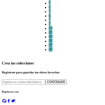
4
5
6
7
8
9
10
11
12
13
14
15
Crea tus colecciones
Regístrate para guardar tus obras favoritas
CONTINUAR
Regístrate con:
|
|
|
|