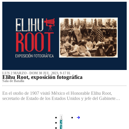
LUN 2 MARZO - DOM 30 JUL 2023, 9-17 H.
Elihu Root, exposición fotográfica
Sala de Batalla
En el otoño de 1907 visitó México el Honorable Elihu Root,
secretario de Estado de los Estados Unidos y jefe del Gabinete…
1
2
3