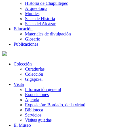
Historia de Chapultepec
Arqueología
Murales
Salas de Historia
Salas del Alcázar
Educación
Materiales de divulgación
Glosario
Publicaciones
Colección
Curadurías
Colección
Gigapixel
Visita
Información general
Exposiciones
Agenda
Exposición: Bordado, de la virtud
Biblioteca
Servicios
Visitas guiadas
El Museo