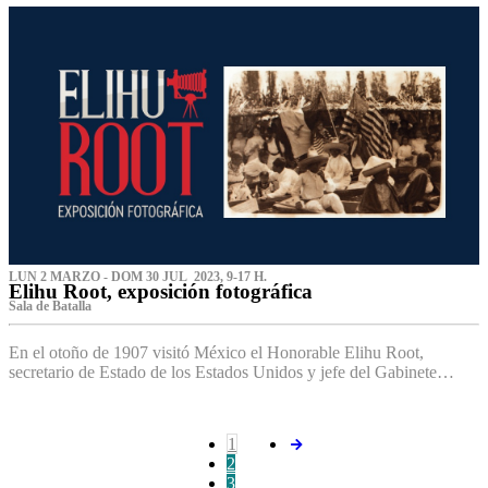
LUN 2 MARZO - DOM 30 JUL 2023, 9-17 H.
Elihu Root, exposición fotográfica
Sala de Batalla
En el otoño de 1907 visitó México el Honorable Elihu Root,
secretario de Estado de los Estados Unidos y jefe del Gabinete…
1
2
3