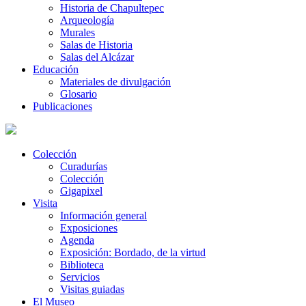
Historia de Chapultepec
Arqueología
Murales
Salas de Historia
Salas del Alcázar
Educación
Materiales de divulgación
Glosario
Publicaciones
Colección
Curadurías
Colección
Gigapixel
Visita
Información general
Exposiciones
Agenda
Exposición: Bordado, de la virtud
Biblioteca
Servicios
Visitas guiadas
El Museo