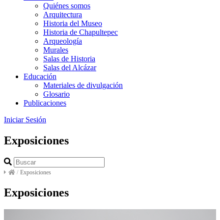
Quiénes somos
Arquitectura
Historia del Museo
Historia de Chapultepec
Arqueología
Murales
Salas de Historia
Salas del Alcázar
Educación
Materiales de divulgación
Glosario
Publicaciones
Iniciar Sesión
Exposiciones
/
Exposiciones
Exposiciones