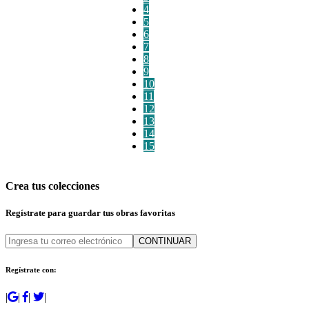
4
5
6
7
8
9
10
11
12
13
14
15
Crea tus colecciones
Regístrate para guardar tus obras favoritas
CONTINUAR
Regístrate con:
|
|
|
|