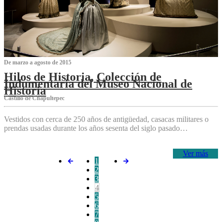
De marzo a agosto de 2015
Hilos de Historia, Colección de
Indumentaria del Museo Nacional de
Historia
Castillo de Chapultepec
Vestidos con cerca de 250 años de antigüedad, casacas militares o
prendas usadas durante los años sesenta del siglo pasado…
Ver más
1
2
3
4
5
6
7