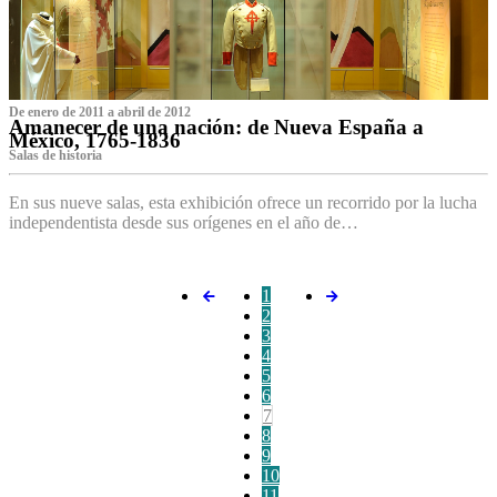
De enero de 2011 a abril de 2012
Amanecer de una nación: de Nueva España a
México, 1765-1836
Salas de historia
En sus nueve salas, esta exhibición ofrece un recorrido por la lucha
independentista desde sus orígenes en el año de…
1
2
3
4
5
6
7
8
9
10
11