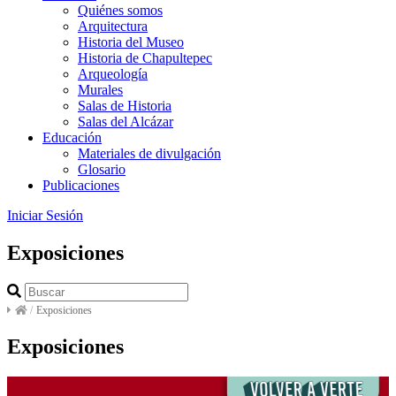
Quiénes somos
Arquitectura
Historia del Museo
Historia de Chapultepec
Arqueología
Murales
Salas de Historia
Salas del Alcázar
Educación
Materiales de divulgación
Glosario
Publicaciones
Iniciar Sesión
Exposiciones
/
Exposiciones
Exposiciones