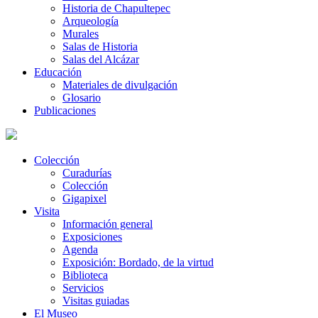
Historia de Chapultepec
Arqueología
Murales
Salas de Historia
Salas del Alcázar
Educación
Materiales de divulgación
Glosario
Publicaciones
Colección
Curadurías
Colección
Gigapixel
Visita
Información general
Exposiciones
Agenda
Exposición: Bordado, de la virtud
Biblioteca
Servicios
Visitas guiadas
El Museo