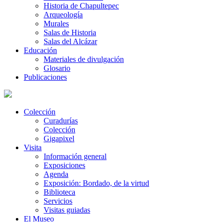
Historia de Chapultepec
Arqueología
Murales
Salas de Historia
Salas del Alcázar
Educación
Materiales de divulgación
Glosario
Publicaciones
Colección
Curadurías
Colección
Gigapixel
Visita
Información general
Exposiciones
Agenda
Exposición: Bordado, de la virtud
Biblioteca
Servicios
Visitas guiadas
El Museo