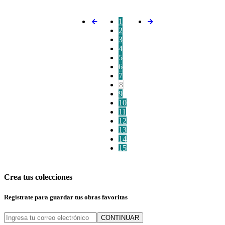
1
2
3
4
5
6
7
8
9
10
11
12
13
14
15
Crea tus colecciones
Regístrate para guardar tus obras favoritas
CONTINUAR