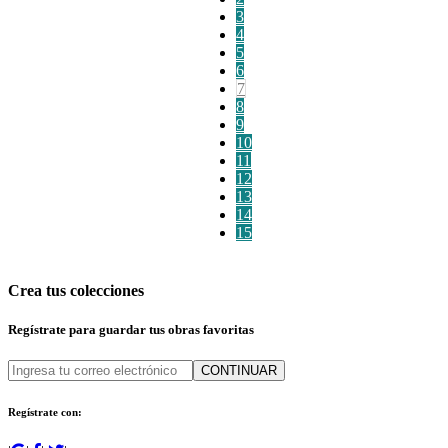
3
4
5
6
7
8
9
10
11
12
13
14
15
Crea tus colecciones
Regístrate para guardar tus obras favoritas
CONTINUAR
Regístrate con: