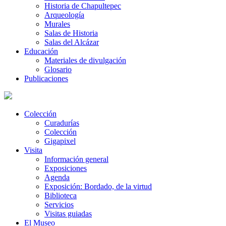
Historia de Chapultepec
Arqueología
Murales
Salas de Historia
Salas del Alcázar
Educación
Materiales de divulgación
Glosario
Publicaciones
Colección
Curadurías
Colección
Gigapixel
Visita
Información general
Exposiciones
Agenda
Exposición: Bordado, de la virtud
Biblioteca
Servicios
Visitas guiadas
El Museo