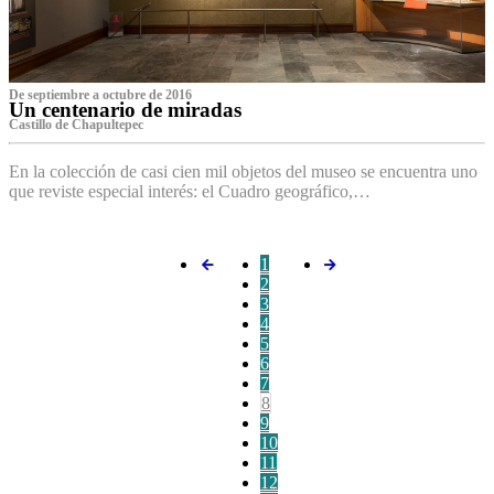
De septiembre a octubre de 2016
Un centenario de miradas
Castillo de Chapultepec
En la colección de casi cien mil objetos del museo se encuentra uno
que reviste especial interés: el Cuadro geográfico,…
1
2
3
4
5
6
7
8
9
10
11
12