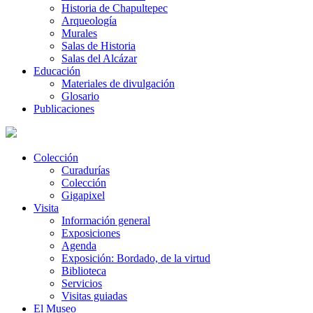
Historia de Chapultepec
Arqueología
Murales
Salas de Historia
Salas del Alcázar
Educación
Materiales de divulgación
Glosario
Publicaciones
Colección
Curadurías
Colección
Gigapixel
Visita
Información general
Exposiciones
Agenda
Exposición: Bordado, de la virtud
Biblioteca
Servicios
Visitas guiadas
El Museo