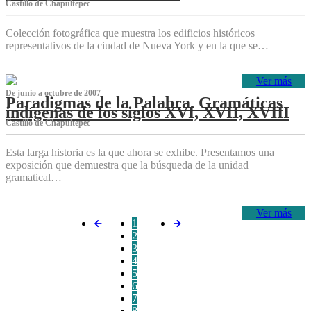
Castillo de Chapultepec
Colección fotográfica que muestra los edificios históricos
representativos de la ciudad de Nueva York y en la que se…
Ver más
De junio a octubre de 2007
Paradigmas de la Palabra. Gramáticas
indígenas de los siglos XVI, XVII, XVIII
Castillo de Chapultepec
Esta larga historia es la que ahora se exhibe. Presentamos una
exposición que demuestra que la búsqueda de la unidad
gramatical…
Ver más
1
2
3
4
5
6
7
8