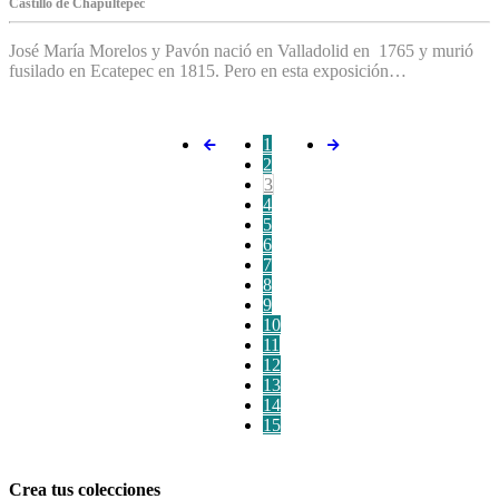
C‌astillo de Chapultepec
José María Morelos y Pavón nació en Valladolid en 1765 y murió
fusilado en Ecatepec en 1815. Pero en esta exposición…
1
2
3
4
5
6
7
8
9
10
11
12
13
14
15
Crea tus colecciones