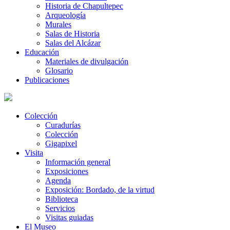
Historia de Chapultepec
Arqueología
Murales
Salas de Historia
Salas del Alcázar
Educación
Materiales de divulgación
Glosario
Publicaciones
Colección
Curadurías
Colección
Gigapixel
Visita
Información general
Exposiciones
Agenda
Exposición: Bordado, de la virtud
Biblioteca
Servicios
Visitas guiadas
El Museo