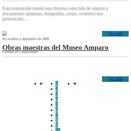
Esta exposición reunió una diversa colección de objetos y
documentos (pinturas, fotografías, cartas, vestidos) que
pertenecían…
Ver más
De octubre a diciembre de 2008
Obras maestras del Museo Amparo
Castillo de Chapultepec
‌
Ver más
1
2
3
4
5
6
7
8
9
10