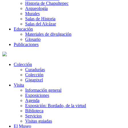
Historia de Chapultepec
Arqueología
Murales
Salas de Historia
Salas del Alcázar
Educación
Materiales de divulgación
Glosario
Publicaciones
Colección
Curadurías
Colección
Gigapixel
Visita
Información general
Exposiciones
Agenda
Exposición: Bordado, de la virtud
Biblioteca
Servicios
Visitas guiadas
El Museo