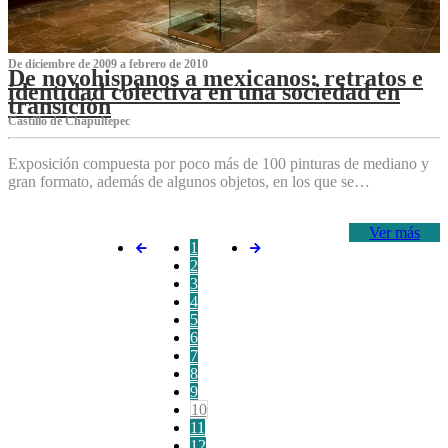
De diciembre de 2009 a febrero de 2010
De novohispanos a mexicanos: retratos e
identidad colectiva en una sociedad en
transición
Castillo de Chapultepec
Exposición compuesta por poco más de 100 pinturas de mediano y
gran formato, además de algunos objetos, en los que se…
Ver más
1
2
3
4
5
6
7
8
9
10
11
12