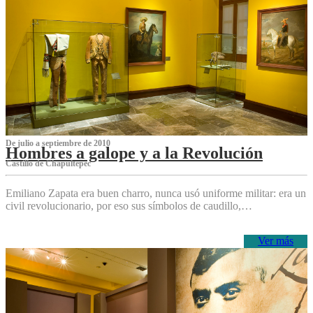
De julio a septiembre de 2010
Hombres a galope y a la Revolución
Castillo de Chapultepec
Emiliano Zapata era buen charro, nunca usó uniforme militar: era un
civil revolucionario, por eso sus símbolos de caudillo,…
Ver más