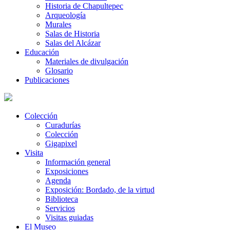
Historia de Chapultepec
Arqueología
Murales
Salas de Historia
Salas del Alcázar
Educación
Materiales de divulgación
Glosario
Publicaciones
Colección
Curadurías
Colección
Gigapixel
Visita
Información general
Exposiciones
Agenda
Exposición: Bordado, de la virtud
Biblioteca
Servicios
Visitas guiadas
El Museo