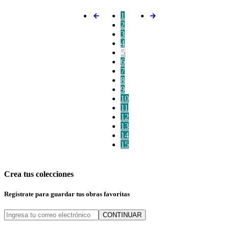
1
2
3
4
5
6
7
8
9
10
11
12
13
14
15
Crea tus colecciones
Regístrate para guardar tus obras favoritas
CONTINUAR