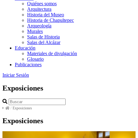
Quiénes somos
Arquitectura
Historia del Museo
Historia de Chapultepec
Arqueología
Murales
Salas de Historia
Salas del Alcázar
Educación
Materiales de divulgación
Glosario
Publicaciones
Iniciar Sesión
Exposiciones
/
Exposiciones
Exposiciones