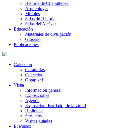
Historia de Chapultepec
Arqueología
Murales
Salas de Historia
Salas del Alcázar
Educación
Materiales de divulgación
Glosario
Publicaciones
Colección
Curadurías
Colección
Gigapixel
Visita
Información general
Exposiciones
Agenda
Exposición: Bordado, de la virtud
Biblioteca
Servicios
Visitas guiadas
El Museo