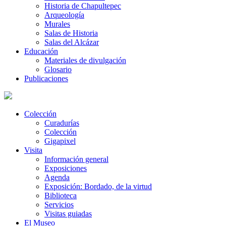
Historia de Chapultepec
Arqueología
Murales
Salas de Historia
Salas del Alcázar
Educación
Materiales de divulgación
Glosario
Publicaciones
Colección
Curadurías
Colección
Gigapixel
Visita
Información general
Exposiciones
Agenda
Exposición: Bordado, de la virtud
Biblioteca
Servicios
Visitas guiadas
El Museo