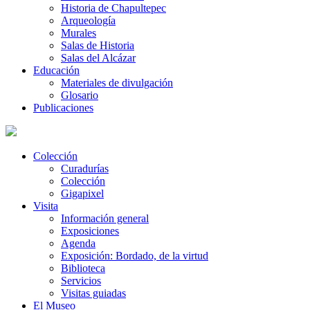
Historia de Chapultepec
Arqueología
Murales
Salas de Historia
Salas del Alcázar
Educación
Materiales de divulgación
Glosario
Publicaciones
Colección
Curadurías
Colección
Gigapixel
Visita
Información general
Exposiciones
Agenda
Exposición: Bordado, de la virtud
Biblioteca
Servicios
Visitas guiadas
El Museo