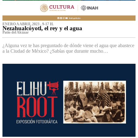
ENERO A ABRIL 2023 , 9-17 H.
Nezahualcóyotl, el rey y el agua
Patio del Alcázar
¿Alguna vez te has preguntado de dónde viene el agua que abastece
a la Ciudad de México? ¿Sabías que durante mucho…