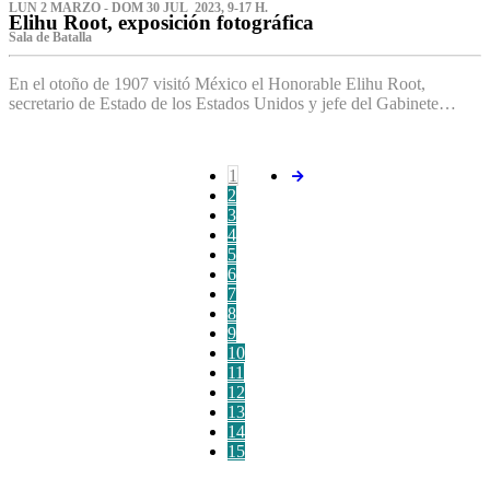
LUN 2 MARZO - DOM 30 JUL 2023, 9-17 H.
Elihu Root, exposición fotográfica
Sala de Batalla
En el otoño de 1907 visitó México el Honorable Elihu Root,
secretario de Estado de los Estados Unidos y jefe del Gabinete…
1
2
3
4
5
6
7
8
9
10
11
12
13
14
15