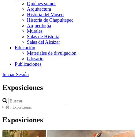
Quiénes somos
Arquitectura
Historia del Museo
Historia de Chapultepec
Arqueología
Murales
Salas de Historia
Salas del Alcázar
Educación
Materiales de divulgación
Glosario
Publicaciones
Iniciar Sesión
Exposiciones
/
Exposiciones
Exposiciones