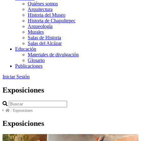
Quiénes somos
Arquitectura
Historia del Museo
Historia de Chapultepec
Arqueología
Murales
Salas de Historia
Salas del Alcázar
Educación
Materiales de divulgación
Glosario
Publicaciones
Iniciar Sesión
Exposiciones
/
Exposiciones
Exposiciones