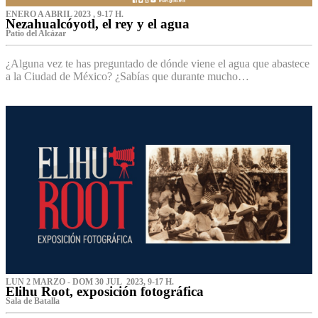
ENERO A ABRIL 2023 , 9-17 H.
Nezahualcóyotl, el rey y el agua
Patio del Alcázar
¿Alguna vez te has preguntado de dónde viene el agua que abastece
a la Ciudad de México? ¿Sabías que durante mucho…
LUN 2 MARZO - DOM 30 JUL 2023, 9-17 H.
Elihu Root, exposición fotográfica
Sala de Batalla