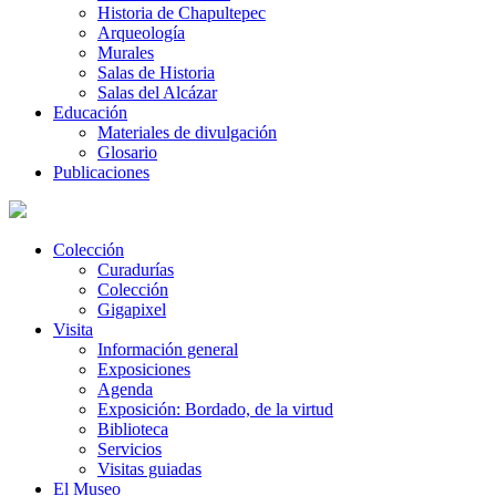
Historia de Chapultepec
Arqueología
Murales
Salas de Historia
Salas del Alcázar
Educación
Materiales de divulgación
Glosario
Publicaciones
Colección
Curadurías
Colección
Gigapixel
Visita
Información general
Exposiciones
Agenda
Exposición: Bordado, de la virtud
Biblioteca
Servicios
Visitas guiadas
El Museo