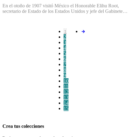
En el otoño de 1907 visitó México el Honorable Elihu Root,
secretario de Estado de los Estados Unidos y jefe del Gabinete…
1
2
3
4
5
6
7
8
9
10
11
12
13
14
15
Crea tus colecciones